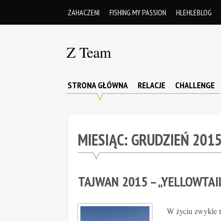
Skip
ZAHACZENI
FISHING MY PASSION
HLEHLEBLOG
to
content
Z Team
Zahaczeni
Team
STRONA GŁÓWNA
RELACJE
CHALLENGE
MIESIĄC:
GRUDZIEŃ 201
TAJWAN 2015 – „YELLOWTAI
W życiu zwykle t