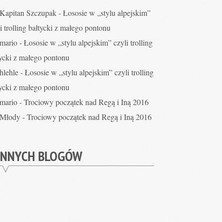
Kapitan Szczupak
-
Łososie w „stylu alpejskim”
i trolling bałtycki z małego pontonu
mario
-
Łososie w „stylu alpejskim” czyli trolling
tycki z małego pontonu
hlehle
-
Łososie w „stylu alpejskim” czyli trolling
tycki z małego pontonu
mario
-
Trociowy początek nad Regą i Iną 2016
Młody
-
Trociowy początek nad Regą i Iną 2016
INNYCH BLOGÓW