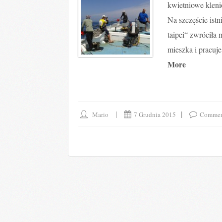
kwietniowe klenio
Na szczęście istn
taipei“ zwróciła
mieszka i pracuj
More
Mario
7 Grudnia 2015
Comment