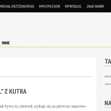
MICHAŁ KRZYŻANOWSKI
MYFLYPASSION
WPWSBLOG
ZNAD NARWI
INNE
TA
5
Bałty
zagra
L” Z KUTRA
N
ak bywa że człowiek szykuje się na pierwsze marcowo-