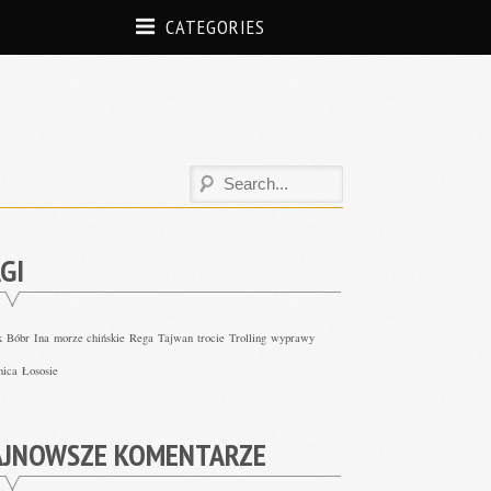
CATEGORIES
GI
k
Bóbr
Ina
morze chińskie
Rega
Tajwan
trocie
Trolling
wyprawy
nica
Łososie
AJNOWSZE KOMENTARZE