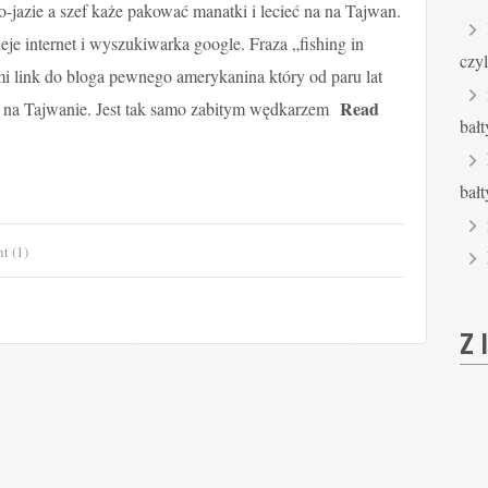
-jazie a szef każe pakować manatki i lecieć na na Tajwan.
ieje internet i wyszukiwarka google. Fraza „fishing in
czyl
 mi link do bloga pewnego amerykanina który od paru lat
Read
e na Tajwanie. Jest tak samo zabitym wędkarzem
bał
bał
 (1)
Z 