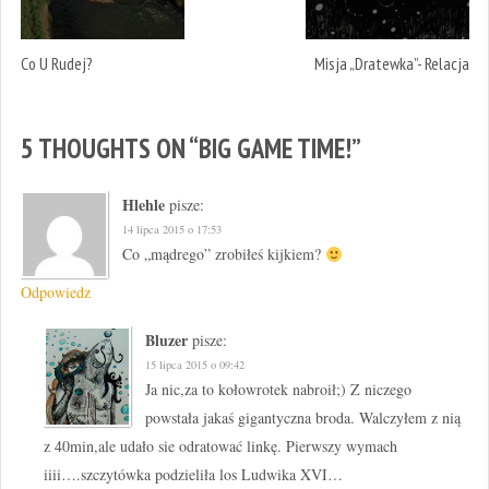
Co U Rudej?
Misja „Dratewka”- Relacja
5 THOUGHTS ON “
BIG GAME TIME!
”
Hlehle
pisze:
14 lipca 2015 o 17:53
Co „mądrego” zrobiłeś kijkiem?
Odpowiedz
Bluzer
pisze:
15 lipca 2015 o 09:42
Ja nic,za to kołowrotek nabroił;) Z niczego
powstała jakaś gigantyczna broda. Walczyłem z nią
z 40min,ale udało sie odratować linkę. Pierwszy wymach
iiii….szczytówka podzieliła los Ludwika XVI…