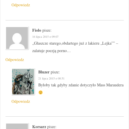
Odpowiedz
Fiolo
pisze:
16 lipca 2015 o 09:07
„Głaszcze starego,obdartego już z lakieru „Lejka”” –
zalatuje poezją porno…
Odpowiedz
Bluzer
pisze:
21 lipca 2015 o 08:51
Byłoby tak gdyby zdanie dotyczyło Mass Maraudera
Odpowiedz
Korsarz
pisze: