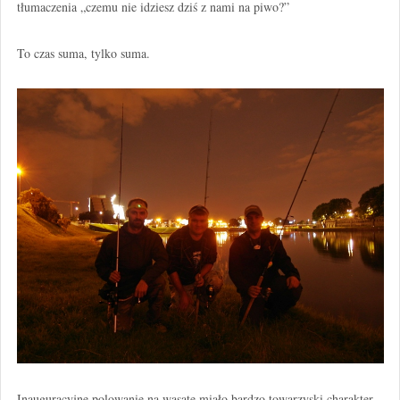
tłumaczenia „czemu nie idziesz dziś z nami na piwo?”
To czas suma, tylko suma.
Inauguracyjne polowanie na wąsate miało bardzo towarzyski charakter.