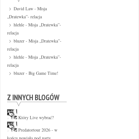
David Law
-
Misja
„Dratewka”- relacja
hlehle
-
Misja „Dratewka”-
relacja
bluzer
-
Misja „Dratewka”-
relacja
hlehle
-
Misja „Dratewka”-
relacja
bluzer
-
Big Game Time!
Z INNYCH BLOGÓW
Który Live wybrać?
Predatortour 2026 - w
końcu powiało pod narty