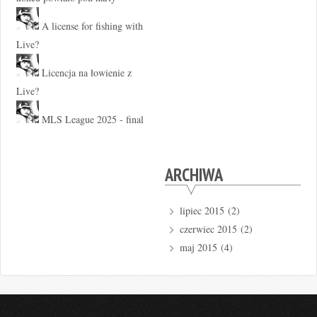
A license for fishing with
Live?
Licencja na łowienie z
Live?
MLS League 2025 - final
ARCHIWA
lipiec 2015
(2)
czerwiec 2015
(2)
maj 2015
(4)