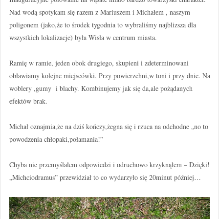
Nad wodą spotykam się razem z Mariuszem i Michałem , naszym
poligonem (jako,że to środek tygodnia to wybraliśmy najblizsza dla
wszystkich lokalizacje) była Wisła w centrum miasta.
Ramię w ramie, jeden obok drugiego, skupieni i zdeterminowani
obławiamy kolejne miejscówki. Przy powierzchni,w toni i przy dnie. Na
woblery ,gumy i blachy. Kombinujemy jak się da,ale pożądanych
efektów brak.
Michał oznajmia,że na dziś kończy,żegna się i rzuca na odchodne „no to
powodzenia chłopaki,połamania!”
Chyba nie przemyślałem odpowiedzi i odruchowo krzyknąłem – Dzięki!
„Michciodramus” przewidział to co wydarzyło się 20minut później…