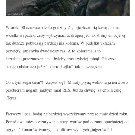
Wtorek, 30 czerwca, około godziny 21, pije 4czwartą kawę ,tak na
wszelki wypadek, żeby wytrzymać. Z drugiej jednak strony emocje są
tak duże,że pobudzają bardziej niż kofeina. W pudełku układam
przynęty, już chyba dwudziesty raz. A to kolorami ,a to
kształtem,przeznaczeniem…byleby czas szybciej minął. Głaszcze
starego,obdartego już z lakieru „Lejka”, tak na szczęście.
Co z tym zegarkiem?! Zepsuł się?! Minuty płyną wolno ,a ja nerwowo
przebieram nogami jakbym miał RLS. Już za chwilę ,za chwileczkę
.Teraz!
Pierwszy lipca, bodaj najbardziej wyczekiwany przeze mnie dzień roku.
Ponad dwa miesiące zarywania nocy, worów pod oczami,opuchniętej od
ugryzień komarów twarzy, hektolitrów wypitych „tajgerów” i