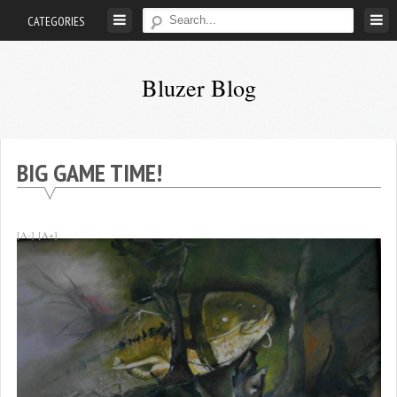
Skip
CATEGORIES
to
content
Bluzer Blog
Dziś
spinningiem
zachwycam
BIG GAME TIME!
się…
[A-]
[A+]