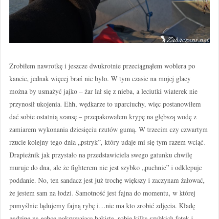
Zrobiłem nawrotkę i jeszcze dwukrotnie przeciągnąłem woblera po
kancie, jednak więcej brań nie było. W tym czasie na mojej glacy
można by usmażyć jajko – żar lał się z nieba, a leciutki wiaterek nie
przynosił ukojenia. Ehh, wędkarze to uparciuchy, więc postanowiłem
dać sobie ostatnią szansę – przepakowałem krypę na głębszą wodę z
zamiarem wykonania dziesięciu rzutów gumą. W trzecim czy czwartym
rzucie kolejny tego dnia „pstryk”, który udaje mi się tym razem wciąć.
Drapieżnik jak przystało na przedstawiciela swego gatunku chwilę
muruje do dna, ale że fighterem nie jest szybko „puchnie” i odklepuje
poddanie. No, ten sandacz jest już trochę większy i zaczynam żałować,
że jestem sam na łodzi. Samotność jest fajna do momentu, w której
pomyślnie lądujemy fajną rybę i…nie ma kto zrobić zdjęcia. Kładę
gadzinę na gąbce pokrywającą bakistę, robię kilka szybkich fotek i