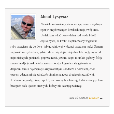
About
Lysywaz
Niewielu mi uwierzy, ale noce spędzone z wędką w
ręku w przybrzeżnych krzakach mają swój urok.
Uwielbiam witać nowy dzień nad wodą i dość
często bywa, że krótki nieplanowany wypad na
ryby przeciąga się do dwu- lub trzydniowej włóczęgi brzegiem rzeki. Staram
się łowić wszędzie tam, gdzie uda mi się dojść, dojechać lub dopłynąć – od
najmniejszych glinianek, poprzez rzeki, jeziora, aż po morskie głębiny. Moje
serce skradła jednak wielka rzeka – Wisła. Uganiam się głównie za
drapieżnikami i najchętniej skrzyżowałbym sandacza z boleniem, choć
czasem zdarza mi się zdradzić spinning na rzecz drgającej szczytówki.
Kocham przyrodę, ciszę i spokój nad wodą. Nie toleruję ludzi śmiecących na
brzegach rzek i jezior oraz tych, którzy nie szanują zwierząt.
View all posts by
Lysywaz