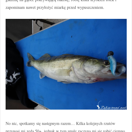
zapominam nawet przyłożyć miarkę przed wypuszczeniem.
No nic, spotkamy się następnym razem… Kilka kolejnych rzutów
przynosi mi zeda 50+, jednak w tym upale zaczyna mi się robić ciemno