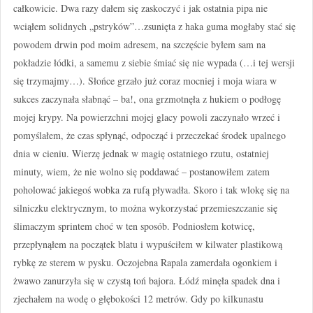
całkowicie. Dwa razy dałem się zaskoczyć i jak ostatnia pipa nie
wciąłem solidnych „pstryków”…zsunięta z haka guma mogłaby stać się
powodem drwin pod moim adresem, na szczęście byłem sam na
pokładzie łódki, a samemu z siebie śmiać się nie wypada (…i tej wersji
się trzymajmy…). Słońce grzało już coraz mocniej i moja wiara w
sukces zaczynała słabnąć – ba!, ona grzmotnęła z hukiem o podłogę
mojej krypy. Na powierzchni mojej glacy powoli zaczynało wrzeć i
pomyślałem, że czas spłynąć, odpocząć i przeczekać środek upalnego
dnia w cieniu. Wierzę jednak w magię ostatniego rzutu, ostatniej
minuty, wiem, że nie wolno się poddawać – postanowiłem zatem
poholować jakiegoś wobka za rufą pływadła. Skoro i tak wlokę się na
silniczku elektrycznym, to można wykorzystać przemieszczanie się
ślimaczym sprintem choć w ten sposób. Podniosłem kotwicę,
przepłynąłem na początek blatu i wypuściłem w kilwater plastikową
rybkę ze sterem w pysku. Oczojebna Rapala zamerdała ogonkiem i
żwawo zanurzyła się w czystą toń bajora. Łódź minęła spadek dna i
zjechałem na wodę o głębokości 12 metrów. Gdy po kilkunastu