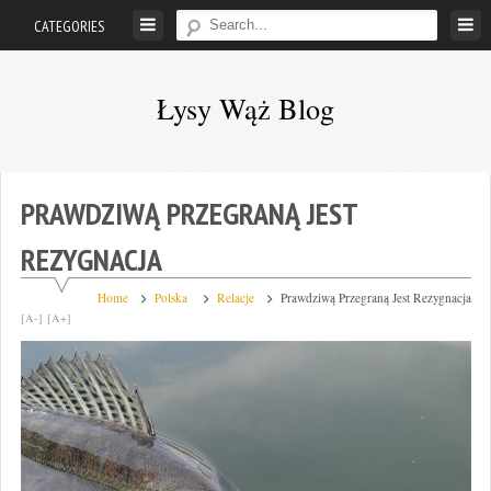
Skip
CATEGORIES
to
content
Łysy Wąż Blog
Kamil
"Łysy
Wąż"
PRAWDZIWĄ PRZEGRANĄ JEST
Walicki
REZYGNACJA
Home
Polska
Relacje
Prawdziwą Przegraną Jest Rezygnacja
[A-]
[A+]