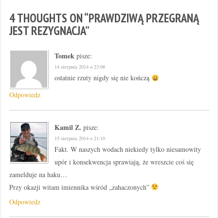
4 THOUGHTS ON “
PRAWDZIWĄ PRZEGRANĄ
JEST REZYGNACJA
”
Tomek
pisze:
14 sierpnia 2014 o 23:08
ostatnie rzuty nigdy się nie kończą
Odpowiedz
Kamil Z.
pisze:
15 sierpnia 2014 o 21:10
Fakt. W naszych wodach niekiedy tylko niesamowity
upór i konsekwencja sprawiają, że wreszcie coś się
zamelduje na haku…
Przy okazji witam imiennika wśród „zahaczonych”
Odpowiedz