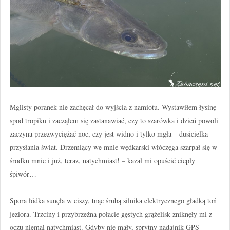
Mglisty poranek nie zachęcał do wyjścia z namiotu. Wystawiłem łysinę
spod tropiku i zacząłem się zastanawiać, czy to szarówka i dzień powoli
zaczyna przezwyciężać noc, czy jest widno i tylko mgła – dusicielka
przysłania świat. Drzemiący we mnie wędkarski włóczęga szarpał się w
środku mnie i już, teraz, natychmiast! – kazał mi opuścić ciepły
śpiwór…
Spora łódka sunęła w ciszy, tnąc śrubą silnika elektrycznego gładką toń
jeziora. Trzciny i przybrzeżna połacie gęstych grążelisk zniknęły mi z
oczu niemal natychmiast. Gdyby nie mały, sprytny nadajnik GPS