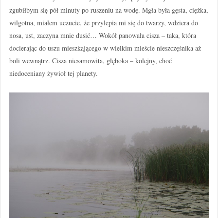
zgubiłbym się pół minuty po ruszeniu na wodę. Mgła była gęsta, ciężka,
wilgotna, miałem uczucie, że przylepia mi się do twarzy, wdziera do
nosa, ust, zaczyna mnie dusić… Wokół panowała cisza – taka, która
docierając do uszu mieszkającego w wielkim mieście nieszczęśnika aż
boli wewnątrz. Cisza niesamowita, głęboka – kolejny, choć
niedoceniany żywioł tej planety.