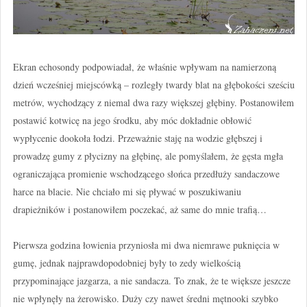
Ekran echosondy podpowiadał, że właśnie wpływam na namierzoną
dzień wcześniej miejscówką – rozległy twardy blat na głębokości sześciu
metrów, wychodzący z niemal dwa razy większej głębiny. Postanowiłem
postawić kotwicę na jego środku, aby móc dokładnie obłowić
wypłycenie dookoła łodzi. Przeważnie staję na wodzie głębszej i
prowadzę gumy z płycizny na głębinę, ale pomyślałem, że gęsta mgła
ograniczająca promienie wschodzącego słońca przedłuży sandaczowe
harce na blacie. Nie chciało mi się pływać w poszukiwaniu
drapieżników i postanowiłem poczekać, aż same do mnie trafią…
Pierwsza godzina łowienia przyniosła mi dwa niemrawe puknięcia w
gumę, jednak najprawdopodobniej były to zedy wielkością
przypominające jazgarza, a nie sandacza. To znak, że te większe jeszcze
nie wpłynęły na żerowisko. Duży czy nawet średni mętnooki szybko