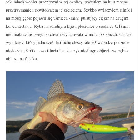
sekundach wobler przepływał w tej okolicy, poczułem na kiju mocne
przytrzymanie i skwitowałem je zacięciem. Szybko wyłączyłem silnik i
na mojej gębie pojawił się uśmiech -miły, pulsujący ciężar na drugim
końcu zestawu. Ryba na solidnym kiju i plecionce o średnicy 0,18mm
nie miała szans, więc po chwili wylądowała w moich szponach. Ot, taki
wymiarek, który jednocześnie trochę cieszy, ale też wzbudza poczucie
niedosytu. Krótka sweet focia i sandaczyk niedługo objawi swe zębate
oblicze na fejsiku.