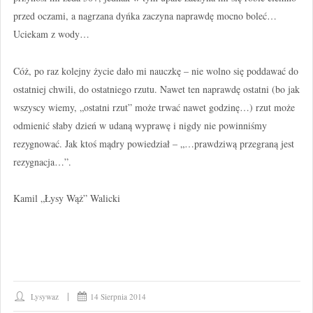
przed oczami, a nagrzana dyńka zaczyna naprawdę mocno boleć…
Uciekam z wody…
Cóż, po raz kolejny życie dało mi nauczkę – nie wolno się poddawać do
ostatniej chwili, do ostatniego rzutu. Nawet ten naprawdę ostatni (bo jak
wszyscy wiemy, „ostatni rzut” może trwać nawet godzinę…) rzut może
odmienić słaby dzień w udaną wyprawę i nigdy nie powinniśmy
rezygnować. Jak ktoś mądry powiedział – „…prawdziwą przegraną jest
rezygnacja…”.
Kamil „Łysy Wąż” Walicki
Lysywaz
14 Sierpnia 2014