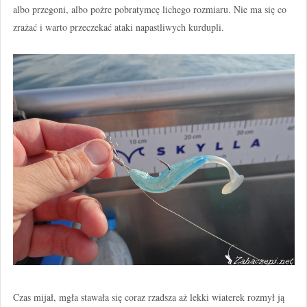
albo przegoni, albo pożre pobratymcę lichego rozmiaru. Nie ma się co
zrażać i warto przeczekać ataki napastliwych kurdupli.
Czas mijał, mgła stawała się coraz rzadsza aż lekki wiaterek rozmył ją