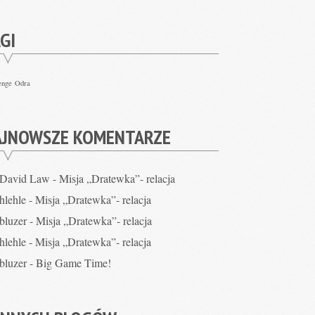
GI
enge
Odra
AJNOWSZE KOMENTARZE
David Law
-
Misja „Dratewka”- relacja
hlehle
-
Misja „Dratewka”- relacja
bluzer
-
Misja „Dratewka”- relacja
hlehle
-
Misja „Dratewka”- relacja
bluzer
-
Big Game Time!