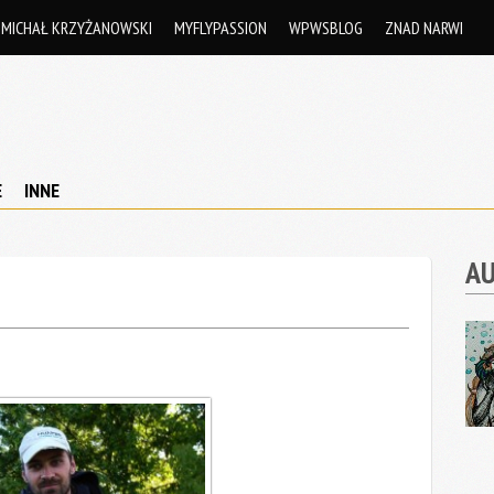
MICHAŁ KRZYŻANOWSKI
MYFLYPASSION
WPWSBLOG
ZNAD NARWI
E
INNE
A