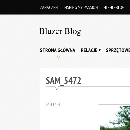
Skip
ZAHACZENI
FISHING MY PASSION
HLEHLEBLOG
to
content
Bluzer Blog
Dziś
spinningiem
STRONA GŁÓWNA
RELACJE
SPRZĘTOW
zachwycam
się…
SAM_5472
[A-]
[A+]