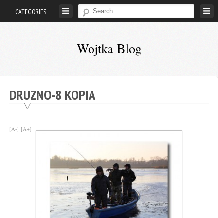
Skip
CATEGORIES
to
content
Wojtka Blog
Wędkarstwo
pachnie
wolnością
DRUZNO-8 KOPIA
…
[A-]
[A+]