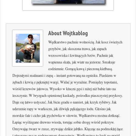
About
Wojtkablog
Wędkarstwo pachnie wolnością. Jak kosz świeżych
grzybów, jak skoszona trawa, jak zapach
wrzosowiska i kwitnących bzów. Pachnie jak
wapienna skała, jak wiatr na jeziorze. Smakuje
codziennie. Gorącą kawą i pieczoną kiełbasą.
Dojrzałymi malinami i zupą – instant gotowaną na ognisku. Piaskiem w
zębach i krwią z pękniętej wargi. Widać je wyraźnie. Pomiędzy topolami,
wśród krzewów jałowca. Wysoko w kluczu gęsi i niżej niż babie lato na
leszczynie. W bryzgach spienionej kaskady, pośrodku piaszczystej przykosy.
Daje się łatwo usłyszeć. Jak bicie gradu o namiot, jak krzyk rybitwy. Jak
uderzenie rapy w warkoczu, jak dźwięk pękającego lodu. Głośno jak
morskie fale i cicho jak pychówka w sitowiu. Wędkarstwa można dotknąć.
Łapiąc wyślizgane drewno wiosła, torując sobie drogę wśród pokrzyw.
Omywając twarz w rzece, zrywając dzikie jabłko. Klęcząc na podmokłej łące
i głaszcząc psa w nadrzecznym domostwie.. Wędkarstwo to krok na przód.