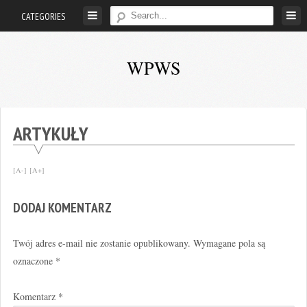
Skip
CATEGORIES
to
content
WPWS
W
poszukiwaniu
wędkarskiego
ARTYKUŁY
szczęścia
…
[A-]
[A+]
DODAJ KOMENTARZ
Twój adres e-mail nie zostanie opublikowany.
Wymagane pola są
oznaczone
*
Komentarz
*