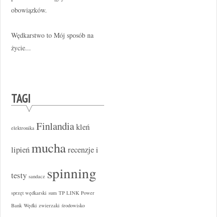
obowiązków.
Wędkarstwo to Mój sposób na
życie...
TAGI
Finlandia
kleń
elektronika
mucha
lipień
recenzje i
spinning
testy
sandacz
sprzęt wędkarski
sum
TP LINK Power
Bank
Wędki
zwierzaki
środowisko