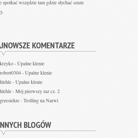
e spotkać wszędzie tam gdzie słychać szum
y.
AJNOWSZE KOMENTARZE
krzyko
-
Upalne klenie
robert0304
-
Upalne klenie
hlehle
-
Upalne klenie
hlehle
-
Mój pierwszy raz cz. 2
grzesiekre
-
Trolling na Narwi
INNYCH BLOGÓW