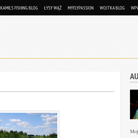
KAMIL’S FISHING BLOG
ŁYSY WĄŻ
MYFLYPASSION
WOJTKA BLOG
WP
A
Moj