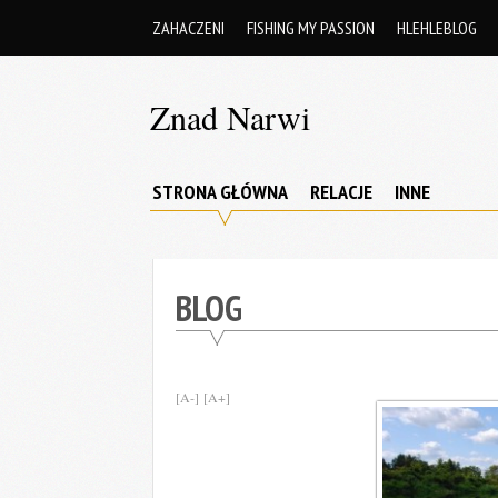
Skip
ZAHACZENI
FISHING MY PASSION
HLEHLEBLOG
to
content
Znad Narwi
Opowieści
znad
STRONA GŁÓWNA
RELACJE
INNE
Narwi
BLOG
[A-]
[A+]