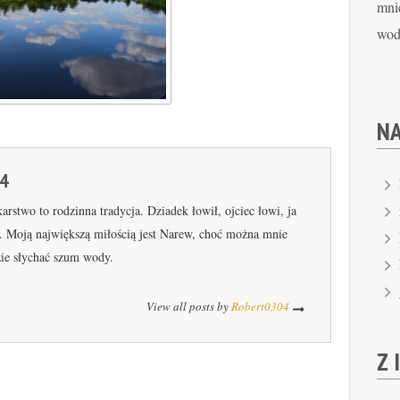
mni
wod
N
4
two to rodzinna tradycja. Dziadek łowił, ojciec łowi, ja
). Moją największą miłością jest Narew, choć można mnie
zie słychać szum wody.
View all posts by
Robert0304
Z 