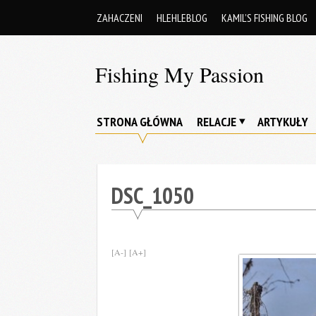
Skip
ZAHACZENI
HLEHLEBLOG
KAMIL’S FISHING BLOG
to
content
Fishing My Passion
Siwypike's
blog
STRONA GŁÓWNA
RELACJE
ARTYKUŁY
DSC_1050
[A-]
[A+]