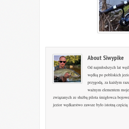
About
Siwypike
Od najmłodszych lat wędk
wędką po pobliskich jez
przygodą, za każdym raze
ważnym elementem mojeg
związanych ze służbą pilota śmigłowca bojowe
jezior wędkarstwo zawsze było istotną częścią 