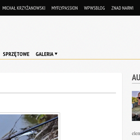
MICHAŁ KRZYŻANOWSKI
MYFLYPASSION
WPWSBLOG
ZNAD NARWI
SPRZĘTOWE
GALERIA
A
ele