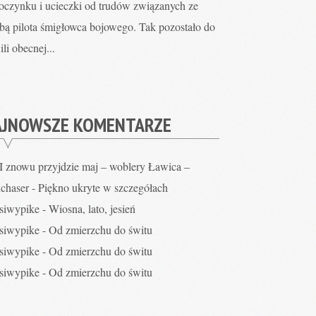
oczynku i ucieczki od trudów związanych ze
żbą pilota śmigłowca bojowego. Tak pozostało do
li obecnej...
AJNOWSZE KOMENTARZE
I znowu przyjdzie maj – woblery Ławica –
hchaser
-
Piękno ukryte w szczegółach
siwypike
-
Wiosna, lato, jesień
siwypike
-
Od zmierzchu do świtu
siwypike
-
Od zmierzchu do świtu
siwypike
-
Od zmierzchu do świtu