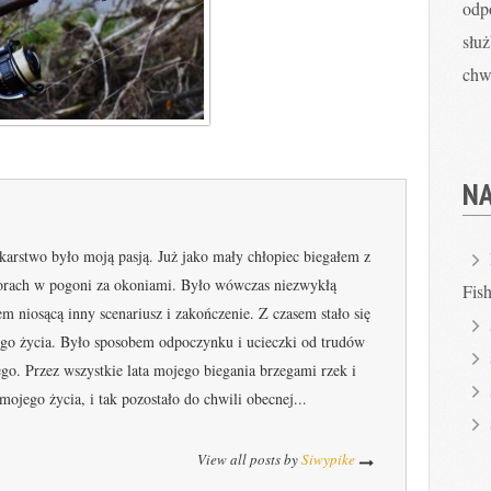
odp
słu
chwi
N
arstwo było moją pasją. Już jako mały chłopiec biegałem z
iorach w pogoni za okoniami. Było wówczas niezwykłą
Fis
m niosącą inny scenariusz i zakończenie. Z czasem stało się
o życia. Było sposobem odpoczynku i ucieczki od trudów
go. Przez wszystkie lata mojego biegania brzegami rzek i
mojego życia, i tak pozostało do chwili obecnej...
View all posts by
Siwypike