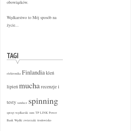
obowiązków.
Wędkarstwo to Mój sposób na
życie...
TAGI
Finlandia
kleń
elektronika
mucha
lipień
recenzje i
spinning
testy
sandacz
sprzęt wędkarski
sum
TP LINK Power
Bank
Wędki
zwierzaki
środowisko