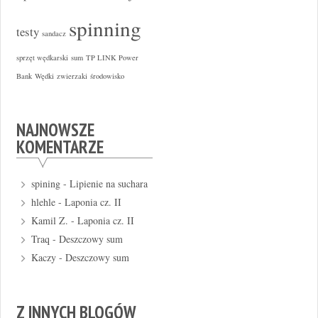
spinning
testy
sandacz
sprzęt wędkarski
sum
TP LINK Power
Bank
Wędki
zwierzaki
środowisko
NAJNOWSZE
KOMENTARZE
spining
-
Lipienie na suchara
hlehle
-
Laponia cz. II
Kamil Z.
-
Laponia cz. II
Traq
-
Deszczowy sum
Kaczy
-
Deszczowy sum
Z INNYCH BLOGÓW