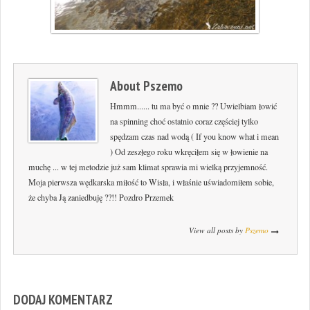
About
Pszemo
Hmmm...... tu ma być o mnie ?? Uwielbiam łowić
na spinning choć ostatnio coraz częściej tylko
spędzam czas nad wodą ( If you know what i mean
) Od zeszłego roku wkręciłem się w łowienie na
muchę ... w tej metodzie już sam klimat sprawia mi wielką przyjemność.
Moja pierwsza wędkarska miłość to Wisła, i właśnie uświadomiłem sobie,
że chyba Ją zaniedbuję ??!! Pozdro Przemek
View all posts by
Pszemo
DODAJ KOMENTARZ