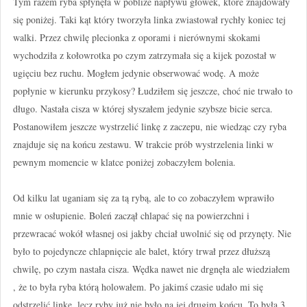
Tym razem ryba spłynęła w pobliże napływu główek, które znajdowały
się poniżej. Taki kąt który tworzyła linka zwiastował rychły koniec tej
walki. Przez chwilę plecionka z oporami i nierównymi skokami
wychodziła z kołowrotka po czym zatrzymała się a kijek pozostał w
ugięciu bez ruchu. Mogłem jedynie obserwować wodę. A może
popłynie w kierunku przykosy? Łudziłem się jeszcze, choć nie trwało to
długo. Nastała cisza w której słyszałem jedynie szybsze bicie serca.
Postanowiłem jeszcze wystrzelić linkę z zaczepu, nie wiedząc czy ryba
znajduje się na końcu zestawu. W trakcie prób wystrzelenia linki w
pewnym momencie w klatce poniżej zobaczyłem bolenia.
Od kilku lat uganiam się za tą rybą, ale to co zobaczyłem wprawiło
mnie w osłupienie. Boleń zaczął chlapać się na powierzchni i
przewracać wokół własnej osi jakby chciał uwolnić się od przynęty. Nie
było to pojedyncze chlapnięcie ale balet, który trwał przez dłuższą
chwilę, po czym nastała cisza. Wędka nawet nie drgnęła ale wiedziałem
, że to była ryba którą holowałem. Po jakimś czasie udało mi się
odstrzelić linkę, lecz ryby już nie było na jej drugim końcu. To była 3