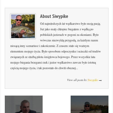
About
Siwypike
Od najmłodszych lat wędkarstwo było moją pasją.
Już jako mały chłopiec biegałem z wędką po
pobliskich jeziorach w pogoni za okoniami. Było
wówczas niezwykłą przygodą, za każdym razem
niosącą inny scenariusz i zakończenie. Z czasem stało się ważnym
elementem mojego życia. Było sposobem odpoczynku i ucieczki od trudów
związanych ze służbą pilota śmigłowca bojowego. Przez wszystkie lata
mojego biegania brzegami rzek i jezior wędkarstwo zawsze było istotną
częścią mojego życia, i tak pozostało do chwili obecnej...
View all posts by
Siwypike