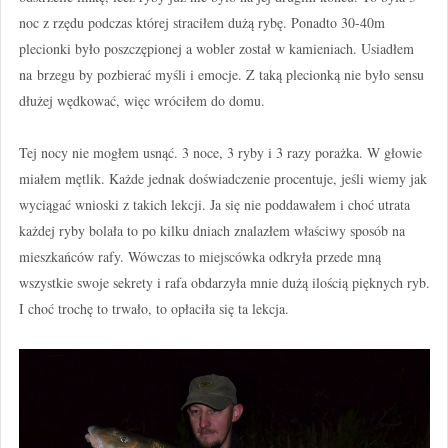
noc z rzędu podczas której straciłem dużą rybę. Ponadto 30-40m
plecionki było poszczępionej a wobler został w kamieniach. Usiadłem
na brzegu by pozbierać myśli i emocje. Z taką plecionką nie było sensu
dłużej wędkować, więc wróciłem do domu.
Tej nocy nie mogłem usnąć. 3 noce, 3 ryby i 3 razy porażka. W głowie
miałem mętlik. Każde jednak doświadczenie procentuje, jeśli wiemy jak
wyciągać wnioski z takich lekcji. Ja się nie poddawałem i choć utrata
każdej ryby bolała to po kilku dniach znalazłem właściwy sposób na
mieszkańców rafy. Wówczas to miejscówka odkryła przede mną
wszystkie swoje sekrety i rafa obdarzyła mnie dużą ilością pięknych ryb.
I choć trochę to trwało, to opłaciła się ta lekcja.