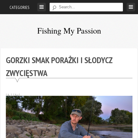
Skip
CATEGORIES
to
content
Fishing My Passion
Siwypike's
blog
GORZKI SMAK PORAŻKI I SŁODYCZ
ZWYCIĘSTWA
[A-]
[A+]