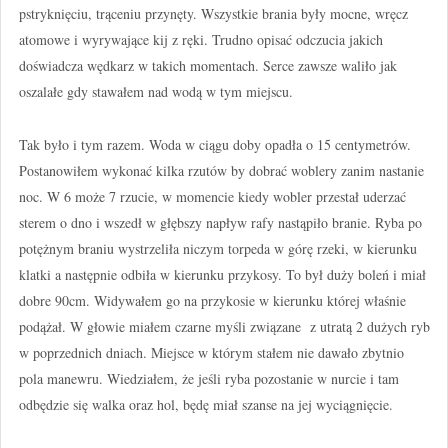
pstryknięciu, trąceniu przynęty. Wszystkie brania były mocne, wręcz
atomowe i wyrywające kij z ręki. Trudno opisać odczucia jakich
doświadcza wędkarz w takich momentach. Serce zawsze waliło jak
oszalałe gdy stawałem nad wodą w tym miejscu.
Tak było i tym razem. Woda w ciągu doby opadła o 15 centymetrów.
Postanowiłem wykonać kilka rzutów by dobrać woblery zanim nastanie
noc. W 6 może 7 rzucie, w momencie kiedy wobler przestał uderzać
sterem o dno i wszedł w głębszy napływ rafy nastąpiło branie. Ryba po
potężnym braniu wystrzeliła niczym torpeda w górę rzeki, w kierunku
klatki a następnie odbiła w kierunku przykosy. To był duży boleń i miał
dobre 90cm. Widywałem go na przykosie w kierunku której właśnie
podążał. W głowie miałem czarne myśli związane z utratą 2 dużych ryb
w poprzednich dniach. Miejsce w którym stałem nie dawało zbytnio
pola manewru. Wiedziałem, że jeśli ryba pozostanie w nurcie i tam
odbędzie się walka oraz hol, będę miał szanse na jej wyciągnięcie.