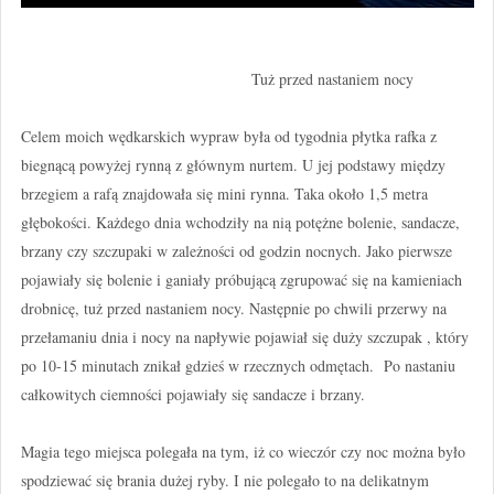
Tuż przed nastaniem nocy
Celem moich wędkarskich wypraw była od tygodnia płytka rafka z
biegnącą powyżej rynną z głównym nurtem. U jej podstawy między
brzegiem a rafą znajdowała się mini rynna. Taka około 1,5 metra
głębokości. Każdego dnia wchodziły na nią potężne bolenie, sandacze,
brzany czy szczupaki w zależności od godzin nocnych. Jako pierwsze
pojawiały się bolenie i ganiały próbującą zgrupować się na kamieniach
drobnicę, tuż przed nastaniem nocy. Następnie po chwili przerwy na
przełamaniu dnia i nocy na napływie pojawiał się duży szczupak , który
po 10-15 minutach znikał gdzieś w rzecznych odmętach. Po nastaniu
całkowitych ciemności pojawiały się sandacze i brzany.
Magia tego miejsca polegała na tym, iż co wieczór czy noc można było
spodziewać się brania dużej ryby. I nie polegało to na delikatnym