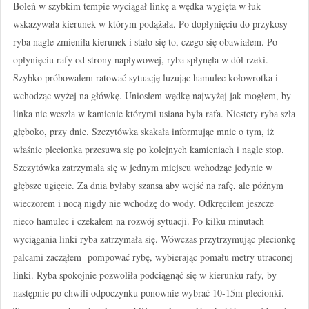
Boleń w szybkim tempie wyciągał linkę a wędka wygięta w łuk
wskazywała kierunek w którym podążała. Po dopłynięciu do przykosy
ryba nagle zmieniła kierunek i stało się to, czego się obawiałem. Po
opłynięciu rafy od strony napływowej, ryba spłynęła w dół rzeki.
Szybko próbowałem ratować sytuację luzując hamulec kołowrotka i
wchodząc wyżej na główkę. Uniosłem wędkę najwyżej jak mogłem, by
linka nie weszła w kamienie którymi usiana była rafa. Niestety ryba szła
głęboko, przy dnie. Szczytówka skakała informując mnie o tym, iż
właśnie plecionka przesuwa się po kolejnych kamieniach i nagle stop.
Szczytówka zatrzymała się w jednym miejscu wchodząc jedynie w
głębsze ugięcie. Za dnia byłaby szansa aby wejść na rafę, ale późnym
wieczorem i nocą nigdy nie wchodzę do wody. Odkręciłem jeszcze
nieco hamulec i czekałem na rozwój sytuacji. Po kilku minutach
wyciągania linki ryba zatrzymała się. Wówczas przytrzymując plecionkę
palcami zacząłem pompować rybę, wybierając pomału metry utraconej
linki. Ryba spokojnie pozwoliła podciągnąć się w kierunku rafy, by
następnie po chwili odpoczynku ponownie wybrać 10-15m plecionki.