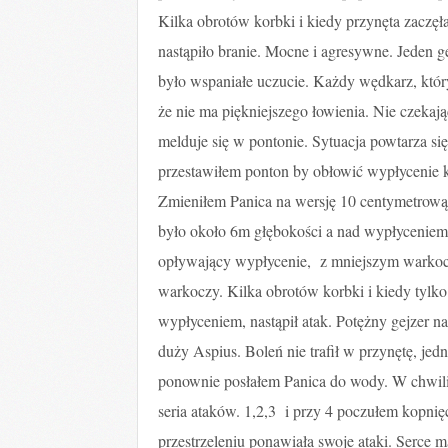
Kilka obrotów korbki i kiedy przynęta zaczę
nastąpiło branie. Mocne i agresywne. Jeden g
było wspaniałe uczucie. Każdy wędkarz, któr
że nie ma piękniejszego łowienia. Nie czekają
melduje się w pontonie. Sytuacja powtarza się
przestawiłem ponton by obłowić wypłycenie kt
Zmieniłem Panica na wersję 10 centymetrową
było około 6m głębokości a nad wypłyceniem
opływający wypłycenie, z mniejszym warkocz
warkoczy. Kilka obrotów korbki i kiedy tylko
wypłyceniem, nastąpił atak. Potężny gejzer na
duży Aspius. Boleń nie trafił w przynętę, je
ponownie posłałem Panica do wody. W chwili, 
seria ataków. 1,2,3 i przy 4 poczułem kopnię
przestrzeleniu ponawiała swoje ataki. Serce m