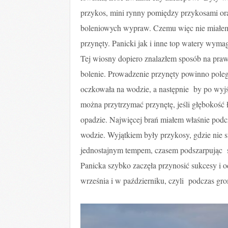
przykos, mini rynny pomiędzy przykosami ora
boleniowych wypraw. Czemu więc nie miałem
przynęty. Panicki jak i inne top watery wymag
Tej wiosny dopiero znalazłem sposób na praw
bolenie. Prowadzenie przynęty powinno poleg
oczkowała na wodzie, a następnie by po wyjś
można przytrzymać przynętę, jeśli głębokość ł
opadzie. Najwięcej brań miałem właśnie podc
wodzie. Wyjątkiem były przykosy, gdzie nie
jednostajnym tempem, czasem podszarpując s
Panicka szybko zaczęła przynosić sukcesy i 
września i w październiku, czyli podczas gro