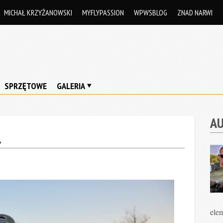
MICHAŁ KRZYŻANOWSKI
MYFLYPASSION
WPWSBLOG
ZNAD NARWI
SPRZĘTOWE
GALERIA
A
.
ele