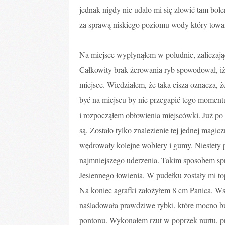
jednak nigdy nie udało mi się złowić tam bole
za sprawą niskiego poziomu wody który towa
Na miejsce wypłynąłem w południe, zaliczają
Całkowity brak żerowania ryb spowodował, iż
miejsce. Wiedziałem, że taka cisza oznacza, 
być na miejscu by nie przegapić tego moment
i rozpocząłem obłowienia miejscówki. Już po 
są. Zostało tylko znalezienie tej jednej magi
wędrowały kolejne woblery i gumy. Niestety po
najmniejszego uderzenia. Takim sposobem sp
Jesiennego łowienia. W pudełku zostały mi t
Na koniec agrafki założyłem 8 cm Panica. W
naśladowała prawdziwe rybki, które mocno 
pontonu. Wykonałem rzut w poprzek nurtu, prz