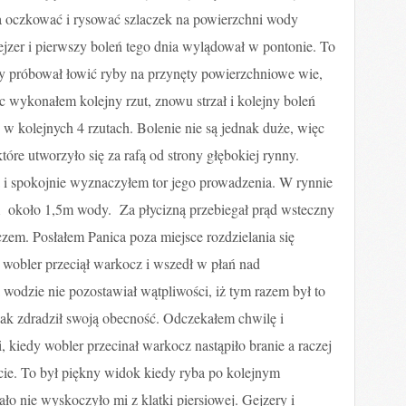
ła oczkować i rysować szlaczek na powierzchni wody
ejzer i pierwszy boleń tego dnia wylądował w pontonie. To
y próbował łowić ryby na przynęty powierzchniowe wie,
c wykonałem kolejny rzut, znowu strzał i kolejny boleń
 w kolejnych 4 rzutach. Bolenie nie są jednak duże, więc
óre utworzyło się za rafą od strony głębokiej rynny.
 i spokojnie wyznaczyłem tor jego prowadzenia. W rynnie
 około 1,5m wody. Za płycizną przebiegał prąd wsteczny
em. Posłałem Panica poza miejsce rozdzielania się
 wobler przeciął warkocz i wszedł w płań nad
 wodzie nie pozostawiał wątpliwości, iż tym razem był to
dnak zdradził swoją obecność. Odczekałem chwilę i
kiedy wobler przecinał warkocz nastąpiło branie a raczej
cie. To był piękny widok kiedy ryba po kolejnym
ało nie wyskoczyło mi z klatki piersiowej. Gejzery i