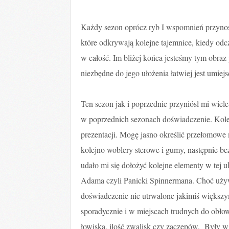
Każdy sezon oprócz ryb I wspomnień przynosi
które odkrywają kolejne tajemnice, kiedy odcz
w całość. Im bliżej końca jesteśmy tym obraz 
niezbędne do jego ułożenia łatwiej jest umie
Ten sezon jak i poprzednie przyniósł mi wiel
w poprzednich sezonach doświadczenie. Kole
prezentacji. Mogę jasno określić przełomow
kolejno woblery sterowe i gumy, następnie b
udało mi się dołożyć kolejne elementy w tej 
Adama czyli Panicki Spinnermana. Choć używa
doświadczenie nie utrwalone jakimiś większ
sporadycznie i w miejscach trudnych do obło
łowiska, ilość zwalisk czy zaczepów. Były wi