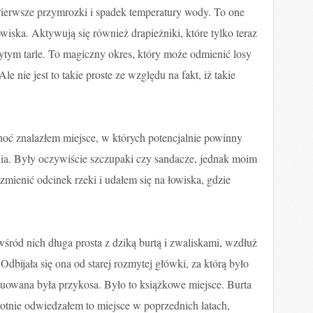
 Pierwsze przymrozki i spadek temperatury wody. To one
wiska. Aktywują się również drapieżniki, które tylko teraz
ytym tarle. To magiczny okres, który może odmienić losy
e nie jest to takie proste ze względu na fakt, iż takie
hoć znalazłem miejsce, w których potencjalnie powinny
enia. Były oczywiście szczupaki czy sandacze, jednak moim
zmienić odcinek rzeki i udałem się na łowiska, gdzie
wśród nich długa prosta z dziką burtą i zwaliskami, wzdłuż
Odbijała się ona od starej rozmytej główki, za którą było
uowana była przykosa. Było to książkowe miejsce. Burta
krotnie odwiedzałem to miejsce w poprzednich latach,