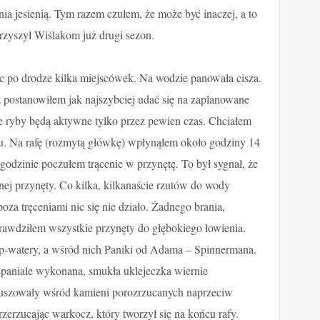
nia jesienią. Tym razem czułem, że może być inaczej, a to
rzyszył Wiślakom już drugi sezon.
c po drodze kilka miejscówek. Na wodzie panowała cisza.
 postanowiłem jak najszybciej udać się na zaplanowane
że ryby będą aktywne tylko przez pewien czas. Chciałem
u. Na rafę (rozmytą główkę) wpłynąłem około godziny 14
godzinie poczułem trącenie w przynętę. To był sygnał, że
cznej przynęty. Co kilka, kilkanaście rzutów do wody
za tręceniami nic się nie działo. Żadnego brania,
rawdziłem wszystkie przynęty do głębokiego łowienia.
op-watery, a wśród nich Paniki od Adama – Spinnermana.
spaniale wykonana, smukła uklejeczka wiernie
buszowały wśród kamieni porozrzucanych naprzeciw
erzucając warkocz, który tworzył się na końcu rafy.