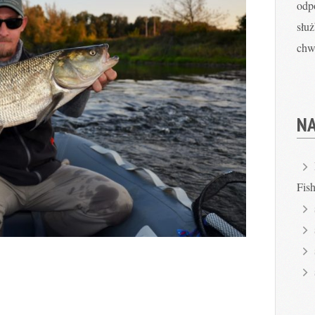
odp
słu
chwi
N
Fis