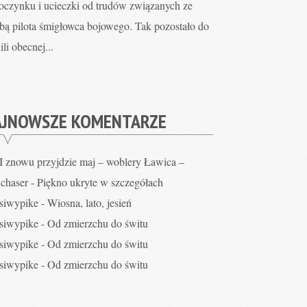
oczynku i ucieczki od trudów związanych ze
żbą pilota śmigłowca bojowego. Tak pozostało do
li obecnej...
AJNOWSZE KOMENTARZE
I znowu przyjdzie maj – woblery Ławica –
hchaser
-
Piękno ukryte w szczegółach
siwypike
-
Wiosna, lato, jesień
siwypike
-
Od zmierzchu do świtu
siwypike
-
Od zmierzchu do świtu
siwypike
-
Od zmierzchu do świtu