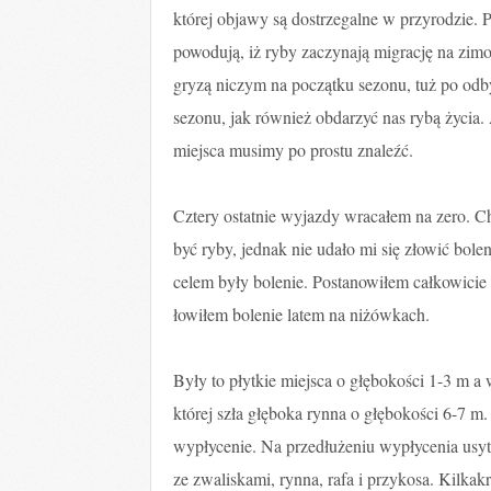
której objawy są dostrzegalne w przyrodzie.
powodują, iż ryby zaczynają migrację na zimo
gryzą niczym na początku sezonu, tuż po odb
sezonu, jak również obdarzyć nas rybą życia. Al
miejsca musimy po prostu znaleźć.
Cztery ostatnie wyjazdy wracałem na zero. C
być ryby, jednak nie udało mi się złowić bol
celem były bolenie. Postanowiłem całkowicie 
łowiłem bolenie latem na niżówkach.
Były to płytkie miejsca o głębokości 1-3 m a 
której szła głęboka rynna o głębokości 6-7 m. 
wypłycenie. Na przedłużeniu wypłycenia usyt
ze zwaliskami, rynna, rafa i przykosa. Kilka