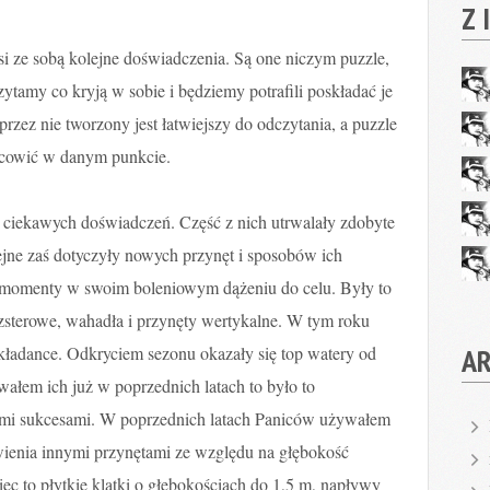
Z 
 ze sobą kolejne doświadczenia. Są one niczym puzzle,
ytamy co kryją w sobie i będziemy potrafili poskładać je
przez nie tworzony jest łatwiejszy do odczytania, a puzzle
jscowić w danym punkcie.
e ciekawych doświadczeń. Część z nich utrwalały zdobyte
jne zaś dotyczyły nowych przynęt i sposobów ich
e momenty w swoim boleniowym dążeniu do celu. Były to
ezsterowe, wahadła i przynęty wertykalne. W tym roku
A
układance. Odkryciem sezonu okazały się top watery od
łem ich już w poprzednich latach to było to
ymi sukcesami. W poprzednich latach Paniców używałem
wienia innymi przynętami ze względu na głębokość
ęc to płytkie klatki o głębokościach do 1,5 m, napływy