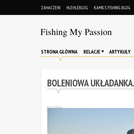
Skip
ZAHACZENI
HLEHLEBLOG
KAMIL’S FISHING BLOG
to
content
Fishing My Passion
Siwypike's
blog
STRONA GŁÓWNA
RELACJE
ARTYKUŁY
BOLENIOWA UKŁADANKA
[A-]
[A+]