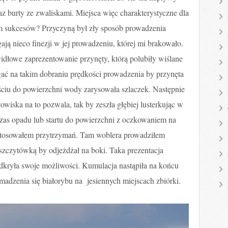
z burty ze zwaliskami. Miejsca więc charakterystyczne dla
 sukcesów? Przyczyną był zły sposób prowadzenia
ają nieco finezji w jej prowadzeniu, której mi brakowało.
idłowe zaprezentowanie przynęty, którą polubiły wiślane
ać na takim dobraniu prędkości prowadzenia by przynęta
ciu do powierzchni wody zarysowała szlaczek. Następnie
owiska na to pozwala, tak by zeszła głębiej lusterkując w
zas opadu lub startu do powierzchni z oczkowaniem na
 stosowałem przytrzymań. Tam woblera prowadziłem
zczytówką by odjeżdżał na boki. Taka prezentacja
odkryła swoje możliwości. Kumulacja nastąpiła na końcu
madzenia się białorybu na jesiennych miejscach zbiórki.