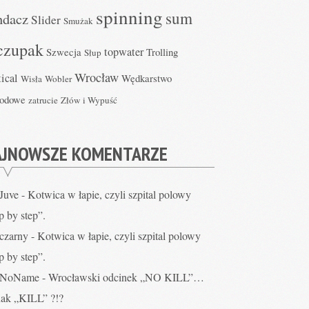
spinning
sum
ndacz
Slider
Smużak
czupak
topwater
Szwecja
Trolling
Słup
Wrocław
tical
Wędkarstwo
Wisła
Wobler
lodowe
zatrucie
Złów i Wypuść
AJNOWSZE KOMENTARZE
Juve
-
Kotwica w łapie, czyli szpital polowy
p by step”.
czarny
-
Kotwica w łapie, czyli szpital polowy
p by step”.
NoName
-
Wrocławski odcinek „NO KILL”…
nak „KILL” ?!?