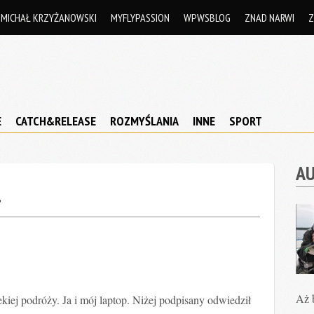
MICHAŁ KRZYŻANOWSKI
MYFLYPASSION
WPWSBLOG
ZNAD NARWI
Z
E
CATCH&RELEASE
ROZMYŚLANIA
INNE
SPORT
A
4
Aż b
kiej podróży. Ja i mój laptop. Niżej podpisany odwiedził