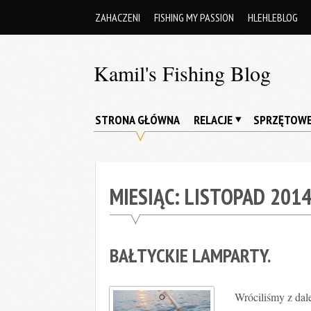
Skip
ZAHACZENI
FISHING MY PASSION
HLEHLEBLOG
to
content
Kamil's Fishing Blog
Z
wędką
STRONA GŁÓWNA
RELACJE
SPRZĘTOW
przez
życie
…
MIESIĄC:
LISTOPAD 201
BAŁTYCKIE LAMPARTY.
Wróciliśmy z dale