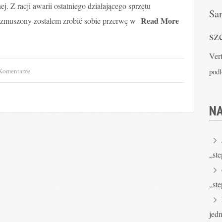
ej. Z racji awarii ostatniego działającego sprzętu
Sa
Read More
zmuszony zostałem zrobić sobie przerwę w
sz
Ver
Komentarze
pod
N
„ste
„ste
jed