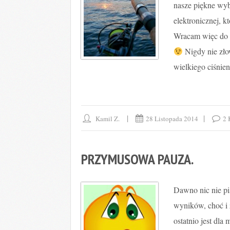
nasze piękne wyb
elektronicznej, k
Wracam więc do p
Nigdy nie zło
wielkiego ciśnien
Kamil Z.
28 Listopada 2014
2 
PRZYMUSOWA PAUZA.
Dawno nic nie pi
wyników, choć i z
ostatnio jest dla