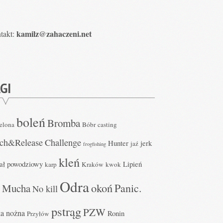
kamilz@zahaczeni.net
takt:
GI
boleń
Bromba
elona
Bóbr
casting
tch&Release
Challenge
Hunter
jerk
jaź
frogfishing
kleń
ał powodziowy
Lipień
karp
Kraków
kwok
Odra
okoń
Panic.
Mucha
No kill
d
pstrąg
PZW
ka nożna
Ronin
Przyłów