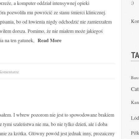
;)
rzeże, a komputer oddział intensywnej opieki
tóra pozwoliła mu powrócić ze stanu śmierci klinicznej.
Kon
isania, bo od łowienia nigdy odchodzić nie zamierzałem
wiłem dorsza. Pomimo, że nie miałem może jakiegoś
Read More
ia na ten gatunek,
TA
Komentarze
Barc
Ca
Kan
sałem. I wbrew pozorom nie jest to spowodowane brakiem
Ló
 tymi szaleństwa nie ma, bo nie tylko dzień, ale i doba
Pił
 mnie za krótka. Główny powód jest jednak inny, prozaiczny