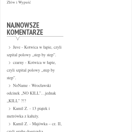
Złów i Wypuść
NAJNOWSZE
KOMENTARZE
Juve
-
Kotwica w łapie, czyli
szpital polowy „step by step”.
czarny
-
Kotwica w łapie,
czyli szpital polowy „step by
step”.
NoName
-
Wrocławski
odcinek „NO KILL”…jednak
„KILL” ?!?
Kamil Z.
-
13 piątek i
metrówka z kałuży.
Kamil Z.
-
Majówka – cz. II,
czyli gruba dogrywka.