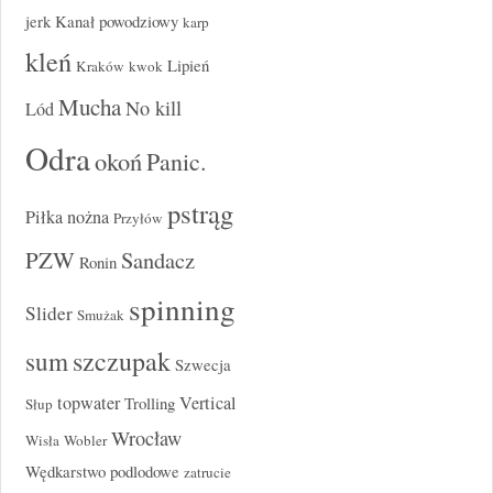
jerk
Kanał powodziowy
karp
kleń
Lipień
Kraków
kwok
Mucha
No kill
Lód
Odra
okoń
Panic.
pstrąg
Piłka nożna
Przyłów
PZW
Sandacz
Ronin
spinning
Slider
Smużak
szczupak
sum
Szwecja
topwater
Vertical
Trolling
Słup
Wrocław
Wisła
Wobler
Wędkarstwo podlodowe
zatrucie