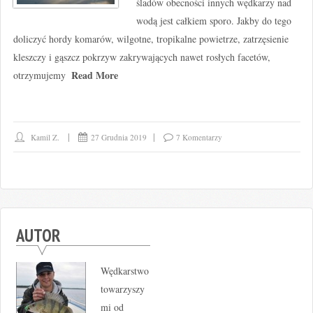
śladów obecności innych wędkarzy nad
wodą jest całkiem sporo. Jakby do tego
doliczyć hordy komarów, wilgotne, tropikalne powietrze, zatrzęsienie
kleszczy i gąszcz pokrzyw zakrywających nawet rosłych facetów,
Read More
otrzymujemy
Kamil Z.
27 Grudnia 2019
7 Komentarzy
AUTOR
Wędkarstwo
towarzyszy
mi od