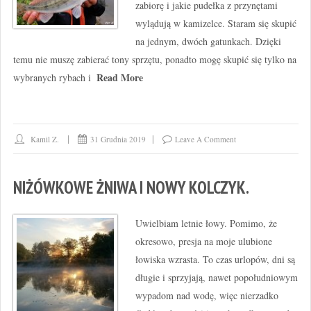
zabiorę i jakie pudełka z przynętami
wylądują w kamizelce. Staram się skupić
na jednym, dwóch gatunkach. Dzięki
temu nie muszę zabierać tony sprzętu, ponadto mogę skupić się tylko na
Read More
wybranych rybach i
Kamil Z.
31 Grudnia 2019
Leave A Comment
NIŻÓWKOWE ŻNIWA I NOWY KOLCZYK.
Uwielbiam letnie łowy. Pomimo, że
okresowo, presja na moje ulubione
łowiska wzrasta. To czas urlopów, dni są
długie i sprzyjają, nawet popołudniowym
wypadom nad wodę, więc nierzadko