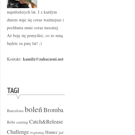
najmłodszych lat. I z każdym
dniem staje się coraz ważniejsze i
pochłania mnie coraz mocniej.
Aż boję się pomyśleć, co ze mną
będzie za parę lat! ;)
kamilz@zahaczeni.net
Kontakt:
TAGI
boleń
Bromba
Barcelona
Catch&Release
Bóbr
casting
Challenge
Hunter
jaź
frogfishing