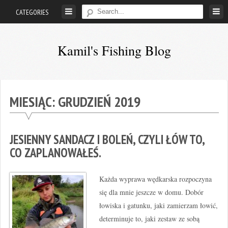
Skip
CATEGORIES
to
content
Kamil's Fishing Blog
Z
wędką
przez
MIESIĄC:
GRUDZIEŃ 2019
życie
…
JESIENNY SANDACZ I BOLEŃ, CZYLI ŁÓW TO,
CO ZAPLANOWAŁEŚ.
Każda wyprawa wędkarska rozpoczyna
się dla mnie jeszcze w domu. Dobór
łowiska i gatunku, jaki zamierzam łowić,
determinuje to, jaki zestaw ze sobą