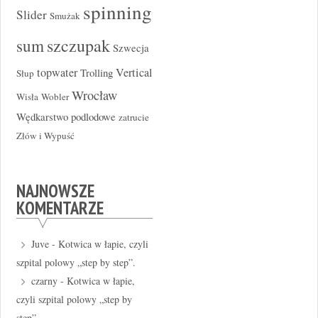
spinning
Slider
Smużak
szczupak
sum
Szwecja
topwater
Vertical
Trolling
Słup
Wrocław
Wisła
Wobler
Wędkarstwo podlodowe
zatrucie
Złów i Wypuść
NAJNOWSZE
KOMENTARZE
Juve
-
Kotwica w łapie, czyli
szpital polowy „step by step”.
czarny
-
Kotwica w łapie,
czyli szpital polowy „step by
step”.