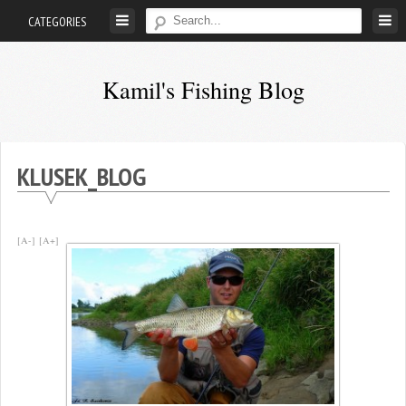
Skip
CATEGORIES
to
content
Kamil's Fishing Blog
Z
wędką
przez
KLUSEK_BLOG
życie
…
[A-]
[A+]