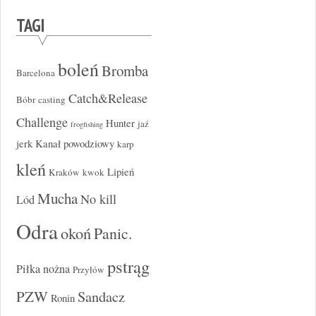
TAGI
boleń
Bromba
Barcelona
Catch&Release
Bóbr
casting
Challenge
Hunter
jaź
frogfishing
jerk
Kanał powodziowy
karp
kleń
Lipień
Kraków
kwok
Mucha
No kill
Lód
Odra
okoń
Panic.
pstrąg
Piłka nożna
Przyłów
PZW
Sandacz
Ronin