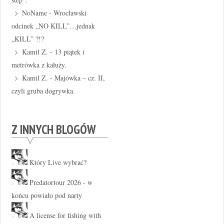
NoName
-
Wrocławski
odcinek „NO KILL”…jednak
„KILL” ?!?
Kamil Z.
-
13 piątek i
metrówka z kałuży.
Kamil Z.
-
Majówka – cz. II,
czyli gruba dogrywka.
Z INNYCH BLOGÓW
Który Live wybrać?
Predatortour 2026 - w
końcu powiało pod narty
A license for fishing with