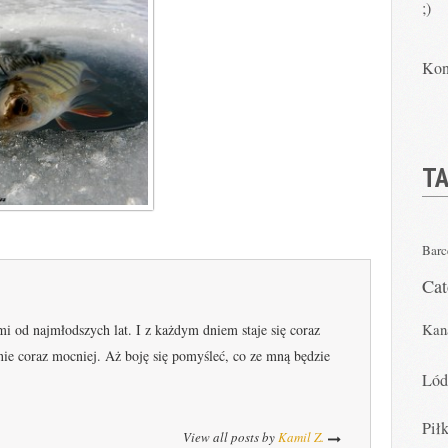
;)
Kon
TA
Barc
Ca
Kan
 od najmłodszych lat. I z każdym dniem staje się coraz
nie coraz mocniej. Aż boję się pomyśleć, co ze mną będzie
Ló
Pił
View all posts by
Kamil Z.