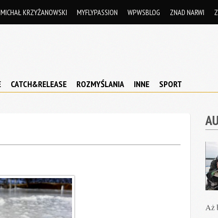
MICHAŁ KRZYŻANOWSKI
MYFLYPASSION
WPWSBLOG
ZNAD NARWI
Z
E
CATCH&RELEASE
ROZMYŚLANIA
INNE
SPORT
A
Aż b