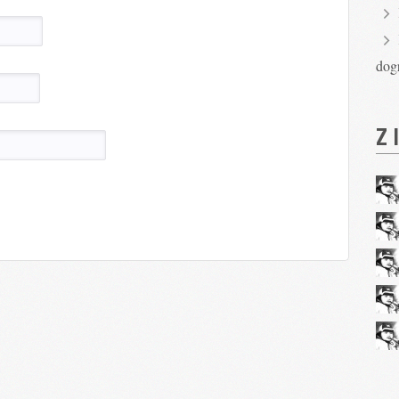
dog
Z 