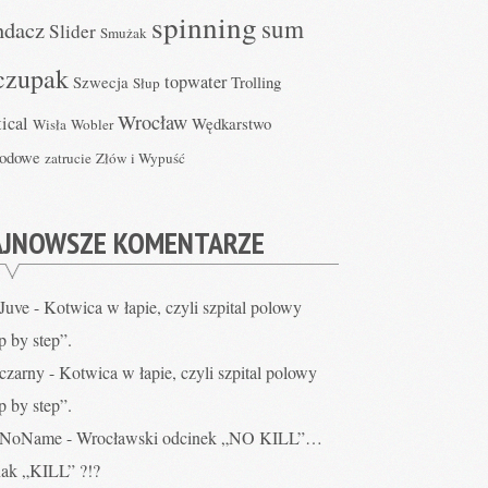
spinning
sum
ndacz
Slider
Smużak
czupak
topwater
Szwecja
Trolling
Słup
Wrocław
tical
Wędkarstwo
Wisła
Wobler
lodowe
zatrucie
Złów i Wypuść
AJNOWSZE KOMENTARZE
Juve
-
Kotwica w łapie, czyli szpital polowy
p by step”.
czarny
-
Kotwica w łapie, czyli szpital polowy
p by step”.
NoName
-
Wrocławski odcinek „NO KILL”…
nak „KILL” ?!?