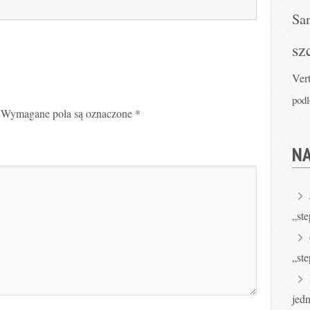
Sa
sz
Ver
pod
Wymagane pola są oznaczone
*
N
„ste
„ste
jed