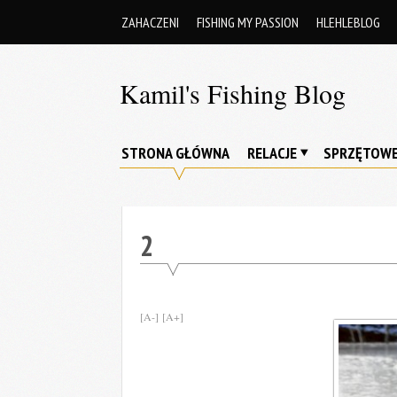
Skip
ZAHACZENI
FISHING MY PASSION
HLEHLEBLOG
to
content
Kamil's Fishing Blog
Z
wędką
STRONA GŁÓWNA
RELACJE
SPRZĘTOW
przez
życie
…
2
[A-]
[A+]