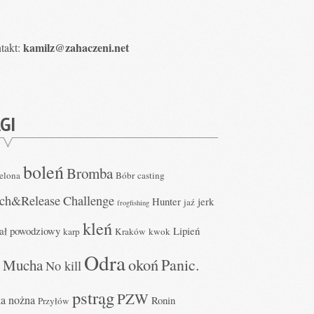
kamilz@zahaczeni.net
takt:
GI
boleń
Bromba
elona
Bóbr
casting
tch&Release
Challenge
Hunter
jerk
jaź
frogfishing
kleń
ał powodziowy
Lipień
karp
Kraków
kwok
Odra
okoń
Panic.
Mucha
No kill
d
pstrąg
PZW
ka nożna
Ronin
Przyłów