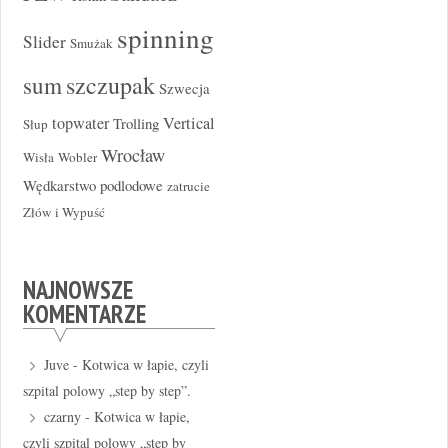
spinning
Slider
Smużak
szczupak
sum
Szwecja
topwater
Vertical
Trolling
Słup
Wrocław
Wisła
Wobler
Wędkarstwo podlodowe
zatrucie
Złów i Wypuść
NAJNOWSZE
KOMENTARZE
Juve
-
Kotwica w łapie, czyli
szpital polowy „step by step”.
czarny
-
Kotwica w łapie,
czyli szpital polowy „step by