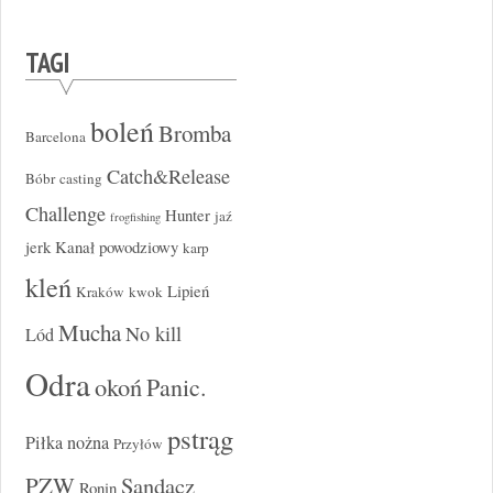
TAGI
boleń
Bromba
Barcelona
Catch&Release
Bóbr
casting
Challenge
Hunter
jaź
frogfishing
jerk
Kanał powodziowy
karp
kleń
Lipień
Kraków
kwok
Mucha
No kill
Lód
Odra
okoń
Panic.
pstrąg
Piłka nożna
Przyłów
PZW
Sandacz
Ronin