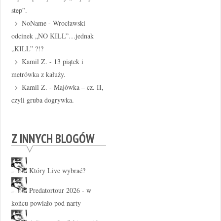
step”.
NoName
-
Wrocławski
odcinek „NO KILL”…jednak
„KILL” ?!?
Kamil Z.
-
13 piątek i
metrówka z kałuży.
Kamil Z.
-
Majówka – cz. II,
czyli gruba dogrywka.
Z INNYCH BLOGÓW
Który Live wybrać?
Predatortour 2026 - w
końcu powiało pod narty